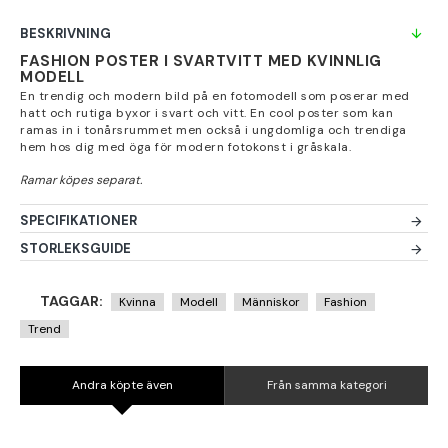
BESKRIVNING
FASHION POSTER I SVARTVITT MED KVINNLIG
MODELL
En trendig och modern bild på en fotomodell som poserar med
hatt och rutiga byxor i svart och vitt. En cool poster som kan
ramas in i tonårsrummet men också i ungdomliga och trendiga
hem hos dig med öga för modern fotokonst i gråskala.
SPECIFIKATIONER
STORLEKSGUIDE
TAGGAR:
Kvinna
Modell
Människor
Fashion
Trend
Andra köpte även
Från samma kategori