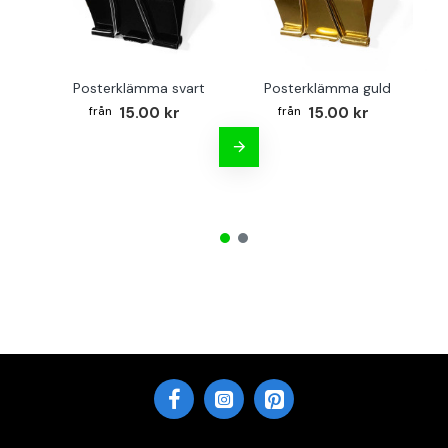
Posterklämma svart
Posterklämma guld
B
15.00 kr
15.00 kr