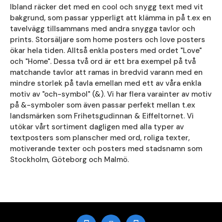
Ibland räcker det med en cool och snygg text med vit
bakgrund, som passar ypperligt att klämma in på t.ex en
tavelvägg tillsammans med andra snygga tavlor och
prints. Storsäljare som home posters och love posters
ökar hela tiden. Alltså enkla posters med ordet "Love"
och "Home". Dessa två ord är ett bra exempel på två
matchande tavlor att ramas in bredvid varann med en
mindre storlek på tavla emellan med ett av våra enkla
motiv av "och-symbol" (&). Vi har flera varainter av motiv
på &-symboler som även passar perfekt mellan t.ex
landsmärken som Frihetsgudinnan & Eiffeltornet. Vi
utökar vårt sortiment dagligen med alla typer av
textposters som planscher med ord, roliga texter,
motiverande texter och posters med stadsnamn som
Stockholm, Göteborg och Malmö.