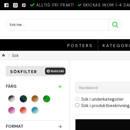
ALLTID FRI FRAKT!
SKICKAS INOM 1-4 DA
POSTERS
KATEGOR
Sök
Nollställ
SÖKFILTER
FÄRG
Sök i underkategorier
Sök i produktbeskrivning
FORMAT