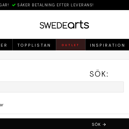
GAR!
SÄKER BETALNING EFTER LEVERANS!
IER
TOPPLISTAN
INSPIRATION
OUTLET
SÖK:
ar
SÖK