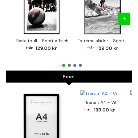
Basketboll - Sport affisch
Extreme skidor - Sport poster
129.00 kr
129.00 kr
Ramar
Träram A4 - Vit
TR
139.00 kr