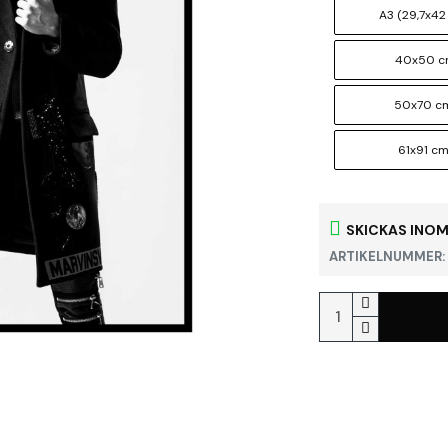
A3 (29,7x42
40x50 
50x70 c
61x91 c
SKICKAS INOM
ARTIKELNUMMER: