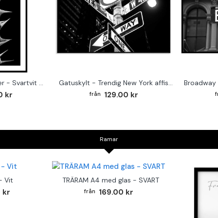
Taggig kaktus i mörker - Svartvit plansch
Gatuskylt - Trendig New York affisch
Broadway 
0 kr
129.00 kr
Ramar
 Vit
TRÄRAM A4 med glas - SVART
 kr
169.00 kr