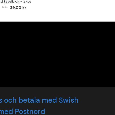
ld tavelkrok - 2-pack
39.00 kr