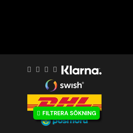
Svartvita tavlor med snygga motiv!
Inred hemmet med våra prisvärda och snygga
svartvita tavlor och prints i högsta kvalitet.
Vår
kollektion av svartvita tavlor och posters är möjligen
den mest populära kategorin vi har. Populärt är även
våra svartvita tavlor med färg som du finner i denna
kategori. Se även vår topplista med svartvita posters.
Det är enkelt att inreda med svartvitt oavsett vilken
färg man redan dekorerat sitt rum med. Att pryda
väggen kan ibland vara svårt när det kommer till färger
och nyanser som man självklart slipper ägna tankar åt
när det kommer till svartvita motiv.
Här finner du allt ifrån enkla texter och quotes,
fotografier och fashiontavlor till abstrakt, kreativa och
FILTRERA SÖKNING
konstnärliga illustrationer. Storleken 50x70cm är vår
storsäljare och vi har även ramar som passar perfekt till
alla våra motiv. Svartvita posters är redan ett tema, men