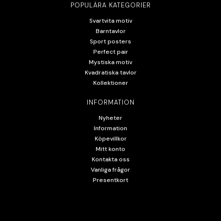
harmoniska och hemtrevliga motiv som är enkla att
POPULÄRA KATEGORIER
inredas på väggen så har du kommit rätt. På SwedeArts
Svartvita motiv
finner du nämligen harmoniska och hemtrevliga bilder
Barntavlor
som passar att ramas in i hemmets alla väggar.
Sport posters
Perfect pair
Mystiska motiv
Kvadratiska tavlor
Kollektioner
INFORMATION
Nyheter
Information
Köpevillkor
Mitt konto
Kontakta oss
Vanliga frågor
Presentkort