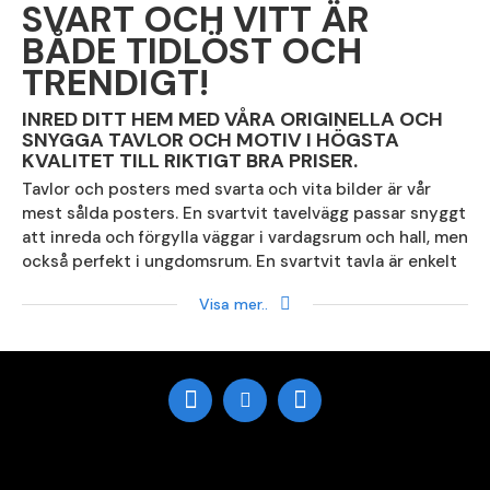
SVART OCH VITT ÄR
BÅDE TIDLÖST OCH
TRENDIGT!
INRED DITT HEM MED VÅRA ORIGINELLA OCH
SNYGGA TAVLOR OCH MOTIV I HÖGSTA
KVALITET TILL RIKTIGT BRA PRISER.
Tavlor och posters med svarta och vita bilder är vår
mest sålda posters. En svartvit tavelvägg passar snyggt
att inreda och förgylla väggar i vardagsrum och hall, men
också perfekt i ungdomsrum. En svartvit tavla är enkelt
att inreda med då den aldrig "konkurrerar" med den
Visa mer..
övriga inredningen i rummet, oavsett vilken färg du har
på möbler och inredning.
En tavelvägg med svartvita och
fotografiska
posters
med vacker fotokonst kan bestå av trendiga
fashion motiv och svartvita bilder på djur och natur men
också enkla vita posters med svart text och typografi.
Om du är ute efter en tavla eller ett tavelset med