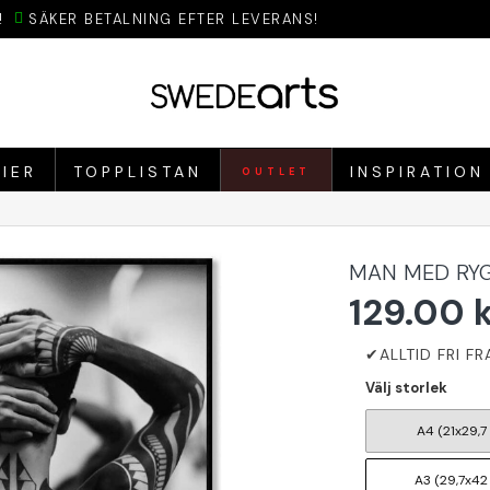
!
SÄKER BETALNING EFTER LEVERANS!
IER
TOPPLISTAN
INSPIRATION
OUTLET
MAN MED RYG
129.00 
Välj storlek
A4 (21x29,7
A3 (29,7x42