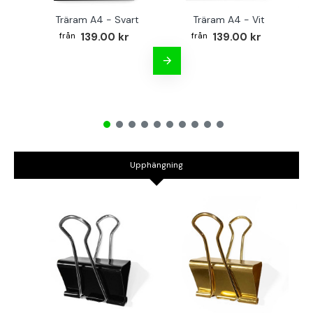
Träram A4 - Svart
Träram A4 - Vit
TR
139.00 kr
139.00 kr
Upphängning