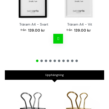
Träram A4 - Svart
Träram A4 - Vit
TR
139.00 kr
139.00 kr
Upphängning