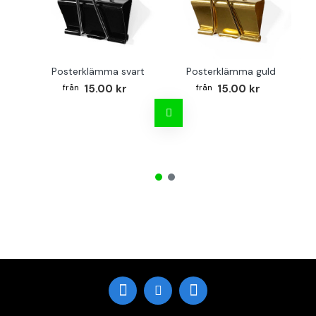
Posterklämma svart
Posterklämma guld
B
15.00 kr
15.00 kr