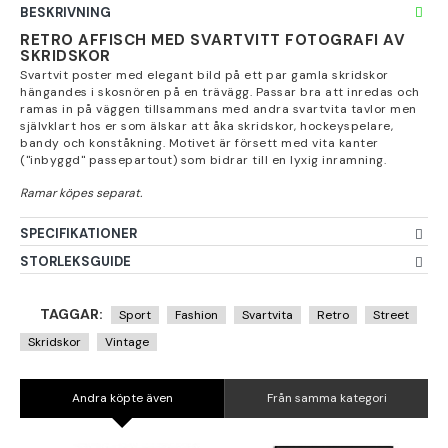
BESKRIVNING
RETRO AFFISCH MED SVARTVITT FOTOGRAFI AV
SKRIDSKOR
Svartvit poster med elegant bild på ett par gamla skridskor
hängandes i skosnören på en trävägg. Passar bra att inredas och
ramas in på väggen tillsammans med andra svartvita tavlor men
självklart hos er som älskar att åka skridskor, hockeyspelare,
bandy och konståkning. Motivet är försett med vita kanter
("inbyggd" passepartout) som bidrar till en lyxig inramning.
SPECIFIKATIONER
STORLEKSGUIDE
TAGGAR:
Sport
Fashion
Svartvita
Retro
Street
Skridskor
Vintage
Andra köpte även
Från samma kategori