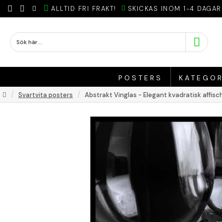
ALLTID FRI FRAKT!
SKICKAS INOM 1-4 DAGAR
POSTERS
KATEGOR
Svartvita posters
Abstrakt Vinglas - Elegant kvadratisk affisch 