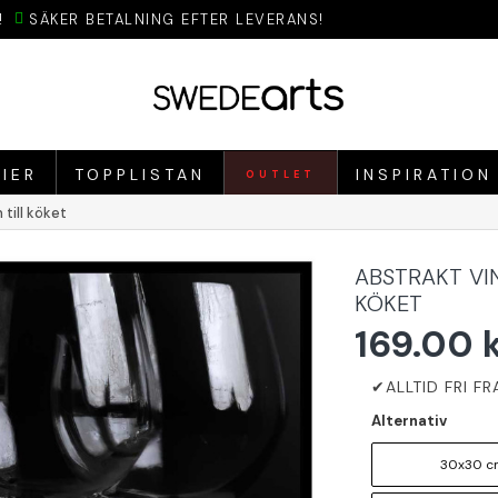
!
SÄKER BETALNING EFTER LEVERANS!
IER
TOPPLISTAN
INSPIRATION
OUTLET
till köket
ABSTRAKT VI
KÖKET
169.00 
Alternativ
30x30 c