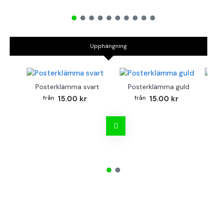
Upphängning
Posterklämma svart
Posterklämma guld
B
15.00 kr
15.00 kr