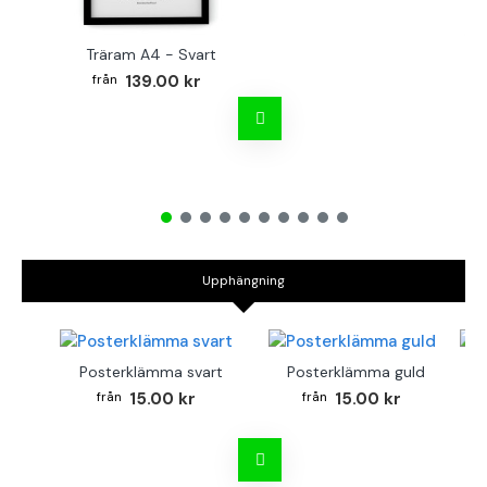
Träram A4 - Svart
TR
139.00 kr
Upphängning
Posterklämma svart
Posterklämma guld
B
15.00 kr
15.00 kr