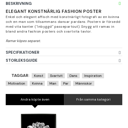
BESKRIVNING
ELEGANT KONSTNÄRLIG FASHION POSTER
Enkel och elegant affisch med konstnärligt fotografi av en kvinna
och en man som tillsammans dansar pardans. Postern är försedd
med vita kanter ("inbyggd" passepartout). Snygg att ramas in
bland andra fashion posters och svartvita tavlor.
SPECIFIKATIONER
STORLEKSGUIDE
TAGGAR:
Konst
Svartvit
Dans
Inspiration
Motivation
Kvinna
Man
Par
Människor
Andra köpte även
Från samma kategori