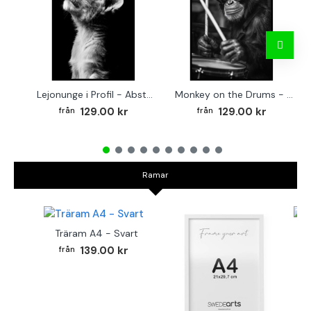
Lejonunge i Profil - Abstrakt poster i svartvitt
Monkey on the Drums - Trendig poster
129.00 kr
129.00 kr
Ramar
Träram A4 - Svart
TR
139.00 kr