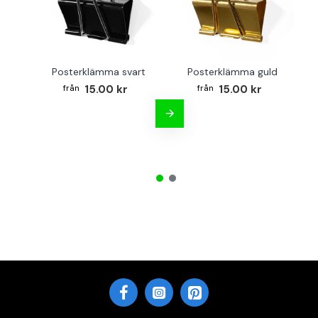
Posterklämma svart
Posterklämma guld
B
15.00 kr
15.00 kr