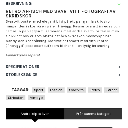
BESKRIVNING
RETRO AFFISCH MED SVARTVITT FOTOGRAFI AV
SKRIDSKOR
Svartvit poster med elegant bild på ett par gamla skridskor
hängandes i skosnören på en trävägg. Passar bra att inredas och
ramas in på väggen tillsammans med andra svartvita tavlor men
självklart hos er som älskar att åka skridskor, hockeyspelare,
bandy och konståkning. Motivet är försett med vita kanter
("inbyggd" passepartout) som bidrar till en lyxig inramning.
SPECIFIKATIONER
STORLEKSGUIDE
TAGGAR:
Sport
Fashion
Svartvita
Retro
Street
Skridskor
Vintage
Andra köpte även
Från samma kategori