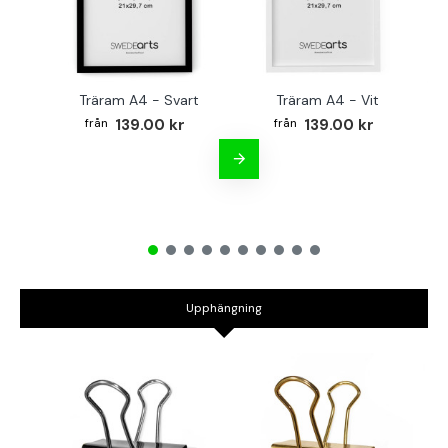
Träram A4 - Svart
Träram A4 - Vit
TR
139.00 kr
139.00 kr
Upphängning