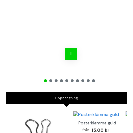
Upphängning
Posterklämma guld
B
15.00 kr