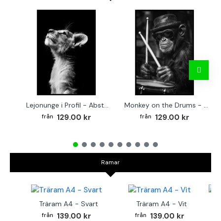
Lejonunge i Profil - Abstrakt poster i svartvitt
Monkey on the Drums - Trendig poster
129.00 kr
129.00 kr
Ramar
Träram A4 - Svart
Träram A4 - Vit
TR
139.00 kr
139.00 kr