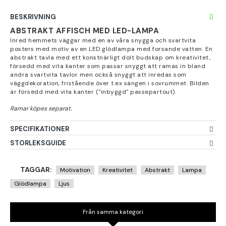
BESKRIVNING
ABSTRAKT AFFISCH MED LED-LAMPA
Inred hemmets väggar med en av våra snygga och svartvita
posters med motiv av en LED glödlampa med forsande vatten. En
abstrakt tavla med ett konstnärligt dolt budskap om kreativitet,
försedd med vita kanter som passar snyggt att ramas in bland
andra svartvita tavlor men också snyggt att inredas som
väggdekoration, fristående över t.ex sängen i sovrummet. Bilden
är försedd med vita kanter ("inbyggd" passepartout).
SPECIFIKATIONER
STORLEKSGUIDE
TAGGAR:
Motivation
Kreativitet
Abstrakt
Lampa
Glödlampa
Ljus
Från samma kategori