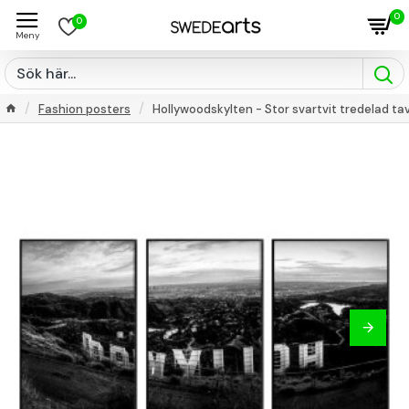
0
0
Fashion posters
Hollywoodskylten - Stor svartvit tredelad ta