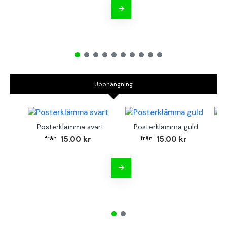
Upphängning
Posterklämma svart
Posterklämma guld
B
15.00 kr
15.00 kr