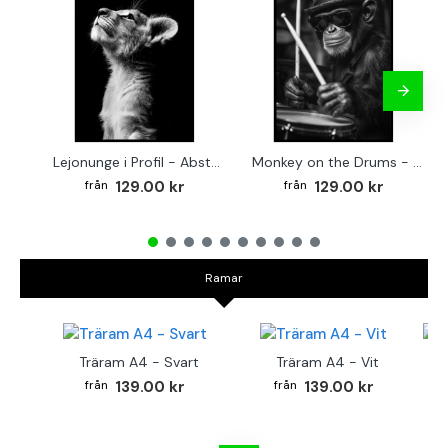
Lejonunge i Profil - Abstrakt poster i svartvitt
Monkey on the Drums - Trendig poster
129.00 kr
129.00 kr
Ramar
Träram A4 - Svart
Träram A4 - Vit
TR
139.00 kr
139.00 kr