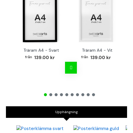
Träram A4 - Svart
Träram A4 - Vit
TR
139.00 kr
139.00 kr
Upphängning