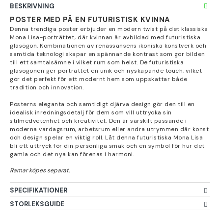
BESKRIVNING
POSTER MED PÅ EN FUTURISTISK KVINNA
Denna trendiga poster erbjuder en modern twist på det klassiska
Mona Lisa-porträttet, där kvinnan är avbildad med futuristiska
glasögon. Kombinationen av renässansens ikoniska konstverk och
samtida teknologi skapar en spännande kontrast som gör bilden
till ett samtalsämne i vilket rum som helst. De futuristiska
glasögonen ger porträttet en unik och nyskapande touch, vilket
gör det perfekt för ett modernt hem som uppskattar både
tradition och innovation.
Posterns eleganta och samtidigt djärva design gör den till en
idealisk inredningsdetalj för dem som vill uttrycka sin
stilmedvetenhet och kreativitet. Den är särskilt passande i
moderna vardagsrum, arbetsrum eller andra utrymmen där konst
och design spelar en viktig roll. Låt denna futuristiska Mona Lisa
bli ett uttryck för din personliga smak och en symbol för hur det
gamla och det nya kan förenas i harmoni.
SPECIFIKATIONER
STORLEKSGUIDE