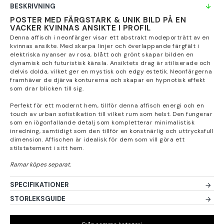
BESKRIVNING
POSTER MED FÄRGSTARK & UNIK BILD PÅ EN
VACKER KVINNAS ANSIKTE I PROFIL
Denna affisch i neonfärger visar ett abstrakt modeporträtt av en
kvinnas ansikte. Med skarpa linjer och överlappande färgfält i
elektriska nyanser av rosa, blått och grönt skapar bilden en
dynamisk och futuristisk känsla. Ansiktets drag är stiliserade och
delvis dolda, vilket ger en mystisk och edgy estetik. Neonfärgerna
framhäver de djärva konturerna och skapar en hypnotisk effekt
som drar blicken till sig.
Perfekt för ett modernt hem, tillför denna affisch energi och en
touch av urban sofistikation till vilket rum som helst. Den fungerar
som en iögonfallande detalj som kompletterar minimalistisk
inredning, samtidigt som den tillför en konstnärlig och uttrycksfull
dimension. Affischen är idealisk för dem som vill göra ett
stilstatement i sitt hem.
SPECIFIKATIONER
STORLEKSGUIDE