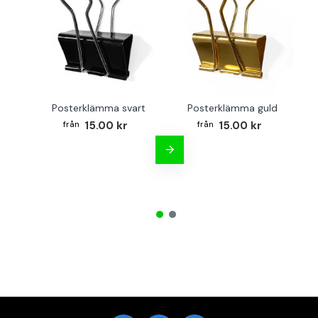
Posterklämma svart
Posterklämma guld
B
15.00 kr
15.00 kr