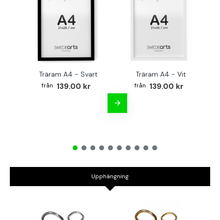
Träram A4 - Svart
Träram A4 - Vit
TR
139.00 kr
139.00 kr
Upphängning