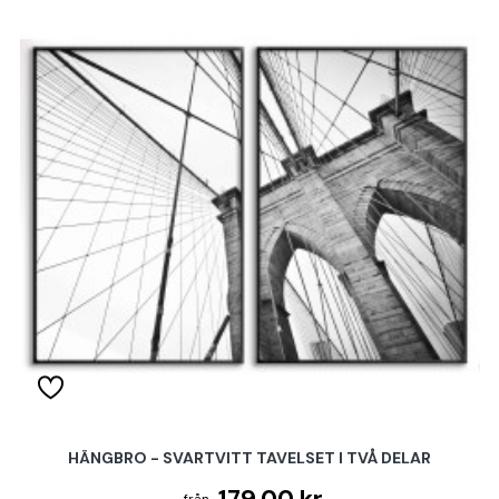
HÄNGBRO - SVARTVITT TAVELSET I TVÅ DELAR
179.00 kr