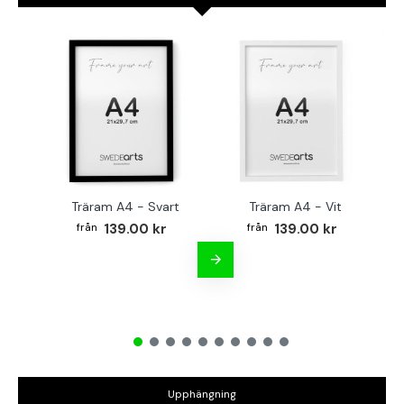
Träram A4 - Svart
Träram A4 - Vit
TR
139.00 kr
139.00 kr
Upphängning