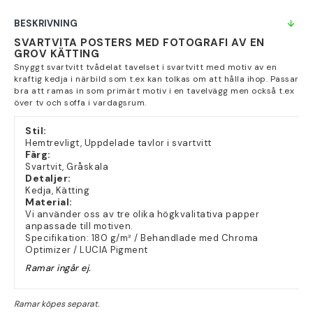
BESKRIVNING
SVARTVITA POSTERS MED FOTOGRAFI AV EN
GROV KÄTTING
Snyggt svartvitt tvådelat tavelset i svartvitt med motiv av en
kraftig kedja i närbild som t.ex kan tolkas om att hålla ihop. Passar
bra att ramas in som primärt motiv i en tavelvägg men också t.ex
över tv och soffa i vardagsrum.
Stil:
Hemtrevligt, Uppdelade tavlor i svartvitt
Färg:
Svartvit, Gråskala
Detaljer:
Kedja, Kätting
Material:
Vi använder oss av tre olika högkvalitativa papper
anpassade till motiven.
Specifikation: 180 g/m² / Behandlade med Chroma
Optimizer / LUCIA Pigment
Ramar ingår ej.