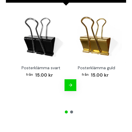
Posterklämma svart
Posterklämma guld
B
15.00 kr
15.00 kr