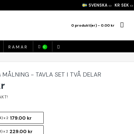
SVENSKA
KR
SEK
0 produkt(er) - 0.00 kr
RAMAR
0
 MÅLNING - TAVLA SET I TVÅ DELAR
kr
179.00 kr
) x 2
229.00 kr
) x 2