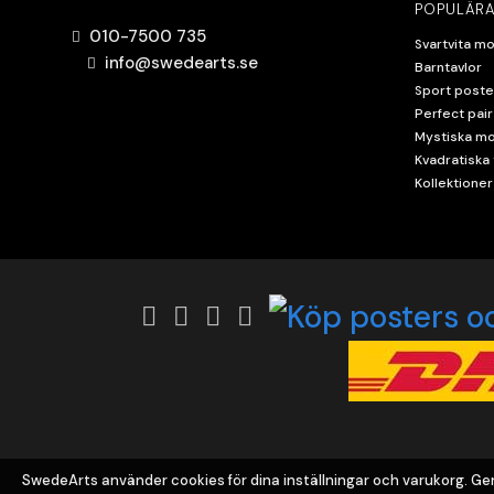
POPULÄRA
010-7500 735
Svartvita mo
info@swedearts.se
Barntavlor
Sport poste
Perfect pair
Mystiska mo
Kvadratiska 
Kollektioner
SwedeArts använder cookies för dina inställningar och varukorg. 