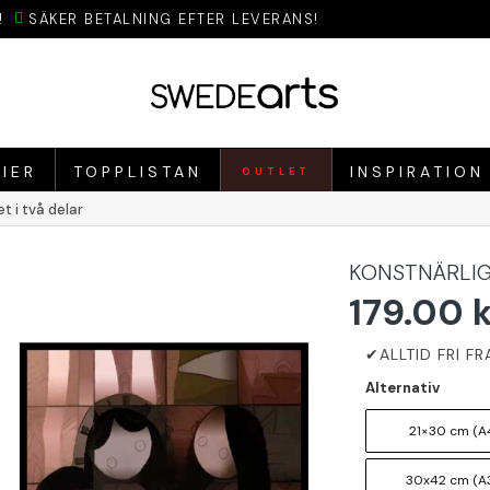
!
SÄKER BETALNING EFTER LEVERANS!
IER
TOPPLISTAN
INSPIRATION
OUTLET
t i två delar
KONSTNÄRLIG
179.00 
Alternativ
21×30 cm (A4
30x42 cm (A3