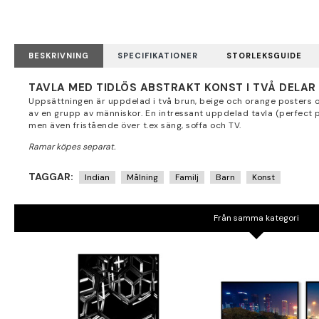
BESKRIVNING
SPECIFIKATIONER
STORLEKSGUIDE
TAVLA MED TIDLÖS ABSTRAKT KONST I TVÅ DELAR
Uppsättningen är uppdelad i två brun, beige och orange posters och
av en grupp av människor. En intressant uppdelad tavla (perfect p
men även fristående över t.ex säng, soffa och TV.
TAGGAR:
Indian
Målning
Familj
Barn
Konst
Från samma kategori