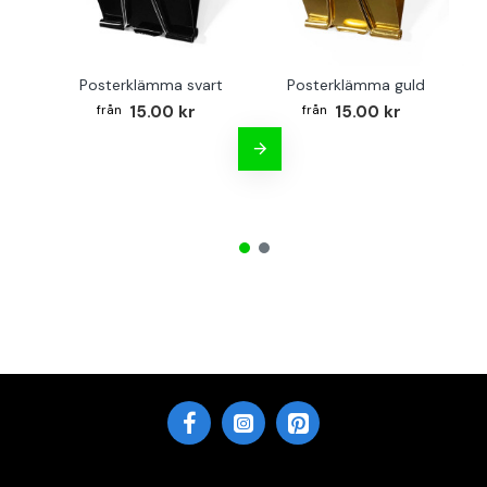
Posterklämma svart
Posterklämma guld
B
15.00 kr
15.00 kr