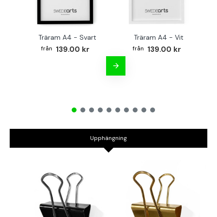
Träram A4 - Svart
Träram A4 - Vit
TR
139.00 kr
139.00 kr
Upphängning