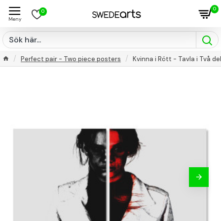
0
0
Perfect pair - Two piece posters
Kvinna i Rött - Tavla i Två de