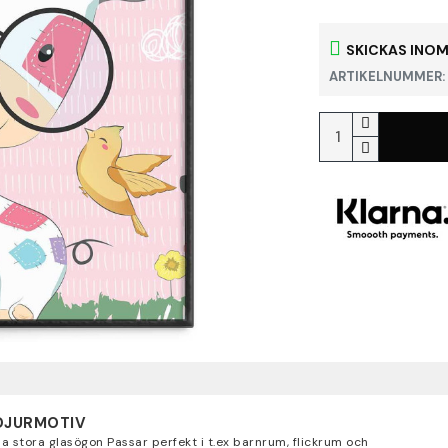
SKICKAS INOM
ARTIKELNUMMER:
DJURMOTIV
nda stora glasögon Passar perfekt i t.ex barnrum, flickrum och