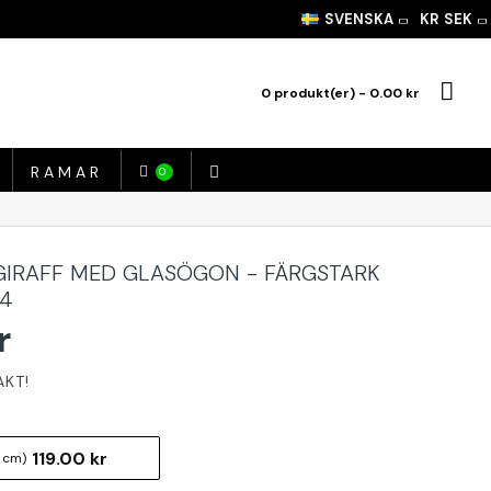
SVENSKA
KR
SEK
0 produkt(er) - 0.00 kr
RAMAR
0
GIRAFF MED GLASÖGON - FÄRGSTARK
A4
r
119.00 kr
 cm)