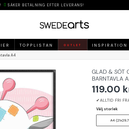
!
SÄKER BETALNING EFTER LEVERANS!
IER
TOPPLISTAN
INSPIRATION
OUTLET
ntavla A4
GLAD & SÖT 
BARNTAVLA 
119.00 k
Välj storlek
A4 (21x29,7