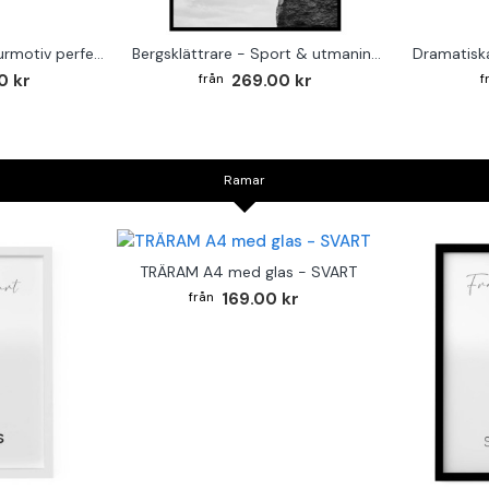
Berg & dimma - Naturmotiv perfect trio A3
Bergsklättrare - Sport & utmaning poster 61x91 cm
0 kr
269.00 kr
Ramar
TRÄRAM A4 med glas - SVART
169.00 kr