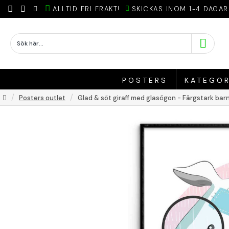
ALLTID FRI FRAKT!
SKICKAS INOM 1-4 DAGAR
POSTERS
KATEGOR
Posters outlet
Glad & söt giraff med glasögon - Färgstark bar