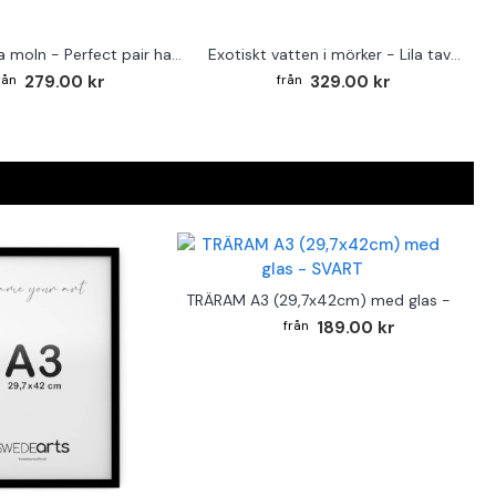
Dramatiska moln - Perfect pair havsmotiv 40x50 cm x 2
Exotiskt vatten i mörker - Lila tavelset i 3 delar storlek A3
279.00 kr
329.00 kr
TRÄRAM A3 (29,7x42cm) med glas - SVAR
189.00 kr