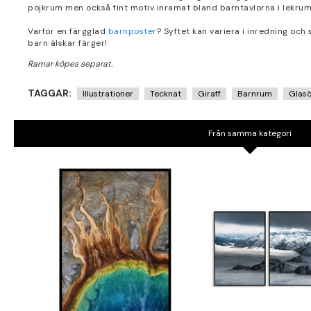
pojkrum men också fint motiv inramat bland barntavlorna i lekru
Varför en färgglad
barnposter
? Syftet kan variera i inredning och
barn älskar färger!
TAGGAR:
Illustrationer
Tecknat
Giraff
Barnrum
Glas
Från samma kategori