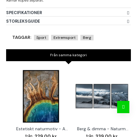
SPECIFIKATIONER
STORLEKSGUIDE
TAGGAR:
Sport
Extremsport
Berg
Från samma kategori
Estetiskt naturmotiv - Abstrakt poster 50x70 cm
Berg & dimma - Naturmotiv perfect trio A3
229.00 kr
339.00 kr