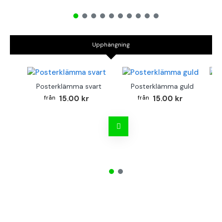
Upphängning
Posterklämma svart
Posterklämma guld
B
15.00 kr
15.00 kr