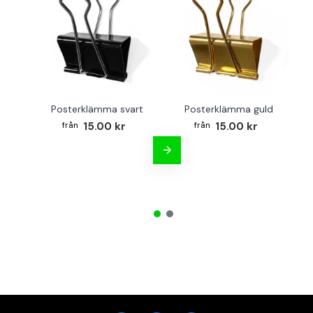
Posterklämma svart
Posterklämma guld
B
15.00 kr
15.00 kr