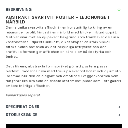
BESKRIVNING
ABSTRAKT SVARTVIT POSTER – LEJONUNGE I
NÄRBILD
Denna unika svartvita affisch är en konstnärlig tolkning av en
lejonunge i profil, fångad i en närbild med blicken riktad uppåt.
Motivet vilar mot en djupsvart bakgrund som framhäver de ljusa
kontrasterna i djurets silhuett, vilket skapar en stark visuell
effekt. Kombinationen av det oskyldiga uttrycket och den
kraftfulla formen ger affischen en känsla av både styrka och
ömhet.
Det stilrena, abstrakta formspråket gör att postern passar
perfekt i moderna hem med fokus på svartvit konst och djurmotiv.
Inramad blir den en elegant och emotionell väggdekoration som
fungerar lika bra som en ensam statement-piece som i ett galleri
av konstnärliga affischer.
SPECIFIKATIONER
STORLEKSGUIDE