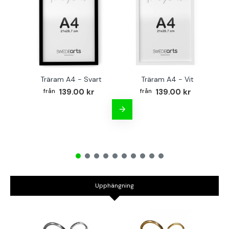
Träram A4 - Svart
Träram A4 - Vit
TR
139.00 kr
139.00 kr
Upphängning