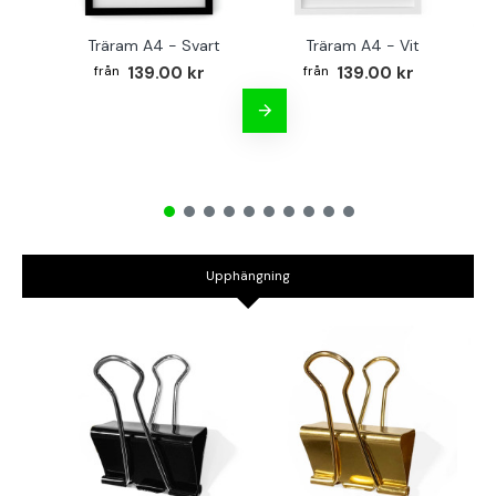
Träram A4 - Svart
Träram A4 - Vit
TR
139.00 kr
139.00 kr
Upphängning