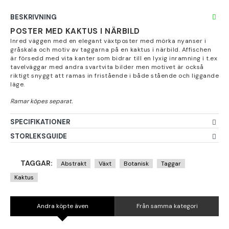
BESKRIVNING
POSTER MED KAKTUS I NÄRBILD
Inred väggen med en elegant växtposter med mörka nyanser i
gråskala och motiv av taggarna på en kaktus i närbild. Affischen
är försedd med vita kanter som bidrar till en lyxig inramning i t.ex
tavelväggar med andra svartvita bilder men motivet är också
riktigt snyggt att ramas in fristående i både stående och liggande
läge.
SPECIFIKATIONER
STORLEKSGUIDE
TAGGAR:
Abstrakt
Växt
Botanisk
Taggar
Kaktus
Andra köpte även
Från samma kategori