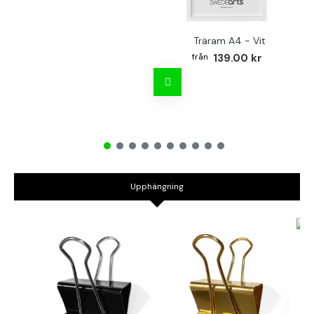
Träram A4 - Vit
TR
139.00 kr
Upphängning
B