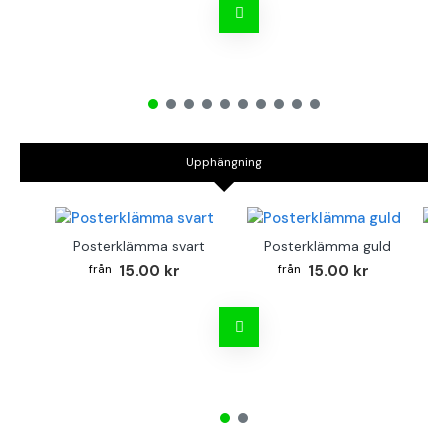
Upphängning
Posterklämma svart
Posterklämma guld
B
15.00 kr
15.00 kr