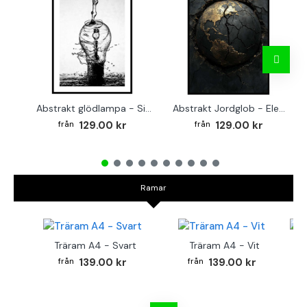
Abstrakt glödlampa - Simpel svartvit poster
Abstrakt Jordglob - Elegant poster
129.00 kr
129.00 kr
Ramar
Träram A4 - Svart
Träram A4 - Vit
TR
139.00 kr
139.00 kr