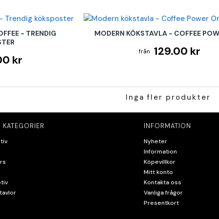
OFFEE - TRENDIG
MODERN KÖKSTAVLA - COFFEE POW
STER
129.00 kr
00 kr
Inga fler produkter
 KATEGORIER
INFORMATION
tiv
Nyheter
Information
rs
Köpevillkor
Mitt konto
tiv
Kontakta oss
tavlor
Vanliga frågor
Presentkort