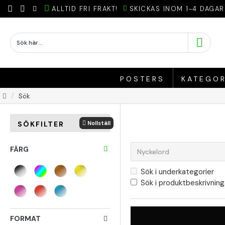
ALLTID FRI FRAKT!
SKICKAS INOM 1-4 DAGAR
POSTERS
KATEGOR
Sök
Nollställ
SÖKFILTER
FÄRG
Sök i underkategorier
Sök i produktbeskrivning
FORMAT