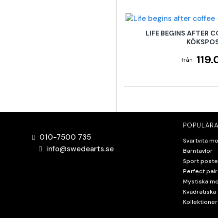
LIFE BEGINS AFTER C
KÖKSPO
119.
POPULÄRA
010-7500 735
Svartvita mo
info@swedearts.se
Barntavlor
Sport poste
Perfect pair
Mystiska mo
Kvadratiska 
Kollektioner