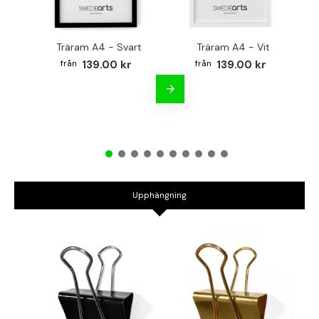
Träram A4 - Svart
Träram A4 - Vit
TR
139.00 kr
139.00 kr
Upphängning