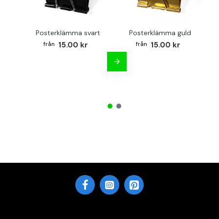
Posterklämma svart
Posterklämma guld
B
15.00 kr
15.00 kr