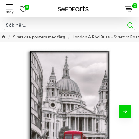
0
0
Svartvita posters med färg
London & Röd Buss - Svartvit Pos