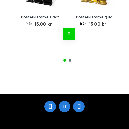
Posterklämma svart
Posterklämma guld
B
15.00 kr
15.00 kr