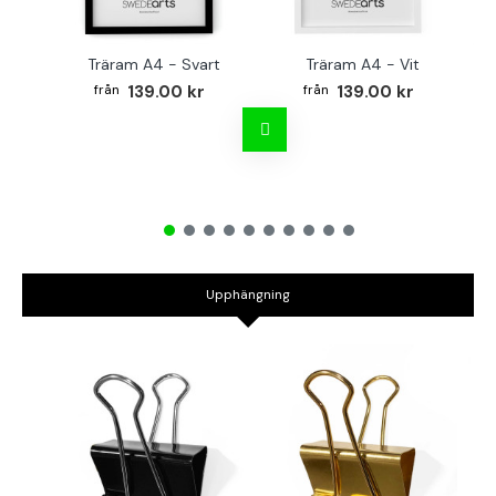
Träram A4 - Svart
Träram A4 - Vit
TR
139.00 kr
139.00 kr
Upphängning