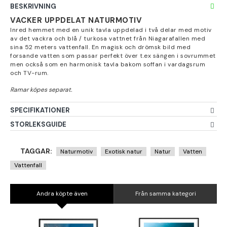
BESKRIVNING
VACKER UPPDELAT NATURMOTIV
Inred hemmet med en unik tavla uppdelad i två delar med motiv
av det vackra och blå / turkosa vattnet från Niagarafallen med
sina 52 meters vattenfall. En magisk och drömsk bild med
forsande vatten som passar perfekt över t.ex sängen i sovrummet
men också som en harmonisk tavla bakom soffan i vardagsrum
och TV-rum.
SPECIFIKATIONER
STORLEKSGUIDE
TAGGAR:
Naturmotiv
Exotisk natur
Natur
Vatten
Vattenfall
Andra köpte även
Från samma kategori