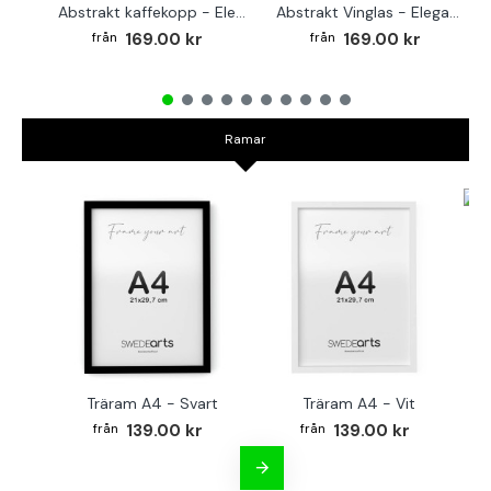
Abstrakt kaffekopp - Elegant kvadratisk köksaffisch
Abstrakt Vinglas - Elegant kvadratisk affisch till köket
169.00 kr
169.00 kr
Ramar
TR
Träram A4 - Svart
Träram A4 - Vit
139.00 kr
139.00 kr