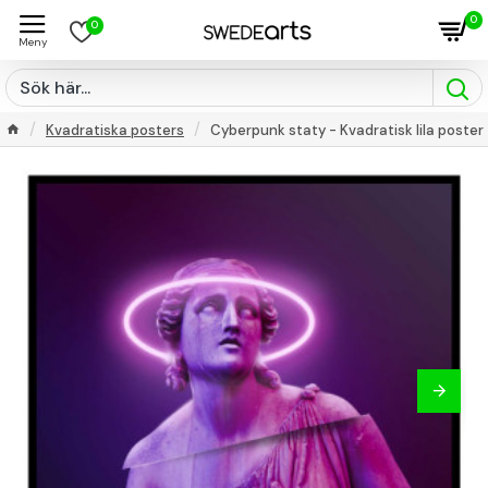
0
0
Kvadratiska posters
Cyberpunk staty - Kvadratisk lila poster