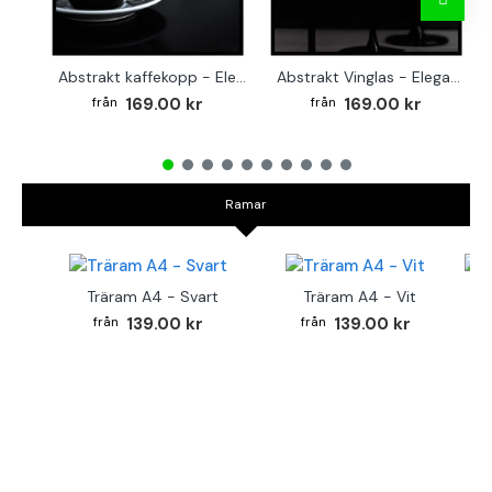
Abstrakt kaffekopp - Elegant kvadratisk köksaffisch
Abstrakt Vinglas - Elegant kvadratisk affisch till köket
169.00 kr
169.00 kr
Ramar
Träram A4 - Svart
Träram A4 - Vit
TR
139.00 kr
139.00 kr