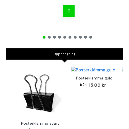
Upphängning
Posterklämma guld
B
15.00 kr
Posterklämma svart