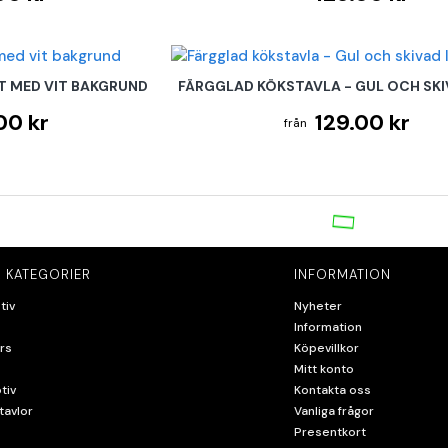
T MED VIT BAKGRUND
FÄRGGLAD KÖKSTAVLA - GUL OCH SKI
00 kr
129.00 kr
 KATEGORIER
INFORMATION
tiv
Nyheter
Information
rs
Köpevillkor
Mitt konto
tiv
Kontakta oss
tavlor
Vanliga frågor
Presentkort