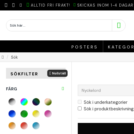
ALLTID FRI FRAKT!
SKICKAS INOM 1-4 DAGAR
POSTERS
KATEGOR
Sök
Nollställ
SÖKFILTER
FÄRG
Sök i underkategorier
Sök i produktbeskrivning