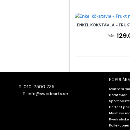
ENKEL KÖKSTAVLA - FRUK
129.
POPULÄRA
010-7500 735
Svartvita mo
info@swedearts.se
Barntavlor
Sport poste
Perfect pair
Mystiska mo
Kvadratiska 
Kollektioner