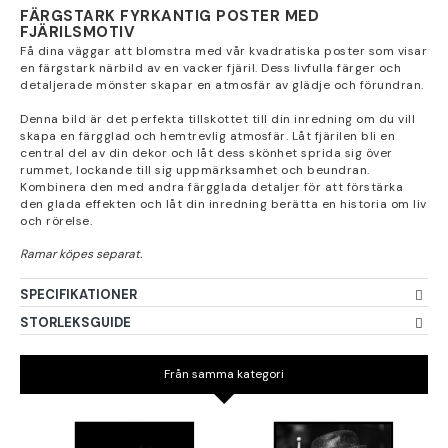
FÄRGSTARK FYRKANTIG POSTER MED
FJÄRILSMOTIV
Få dina väggar att blomstra med vår kvadratiska poster som visar
en färgstark närbild av en vacker fjäril. Dess livfulla färger och
detaljerade mönster skapar en atmosfär av glädje och förundran.
Denna bild är det perfekta tillskottet till din inredning om du vill
skapa en färgglad och hemtrevlig atmosfär. Låt fjärilen bli en
central del av din dekor och låt dess skönhet sprida sig över
rummet, lockande till sig uppmärksamhet och beundran.
Kombinera den med andra färgglada detaljer för att förstärka
den glada effekten och låt din inredning berätta en historia om liv
och rörelse.
SPECIFIKATIONER
STORLEKSGUIDE
Från samma kategori