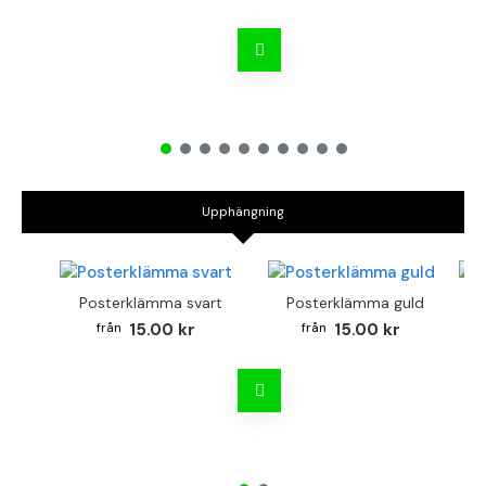
Upphängning
Posterklämma svart
Posterklämma guld
B
15.00 kr
15.00 kr