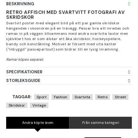
BESKRIVNING
RETRO AFFISCH MED SVARTVITT FOTOGRAFI AV
SKRIDSKOR
Svartvit poster med elegant bild på ett par gamla skridskor
hängandes i skosnören på en trävägg. Passar bra att inredas och
ramas in på väggen tillsammans med andra svartvita tavlor men
självklart hos er som älskar att åka skridskor, hockeyspelare,
bandy och konståkning. Motivet är försett med vita kanter
("inbyggd" passepartout) som bidrar till en lyxig inramning.
SPECIFIKATIONER
STORLEKSGUIDE
TAGGAR:
Sport
Fashion
Svartvita
Retro
Street
Skridskor
Vintage
Andra köpte även
Från samma kategori