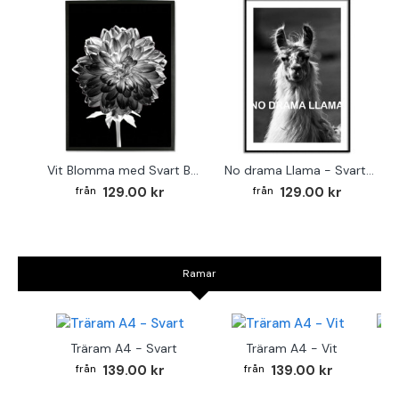
Vit Blomma med Svart Bakgrund - Svartvit Tavla
No drama Llama - Svartvit poster
129.00 kr
129.00 kr
Ramar
Träram A4 - Svart
Träram A4 - Vit
TR
139.00 kr
139.00 kr