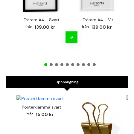
Träram A4 - Svart
Träram A4 - Vit
TR
139.00 kr
139.00 kr
Upphängning
Posterklämma svart
B
15.00 kr