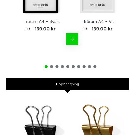
Träram A4 - Svart
Träram A4 - Vit
TR
139.00 kr
139.00 kr
Upphängning