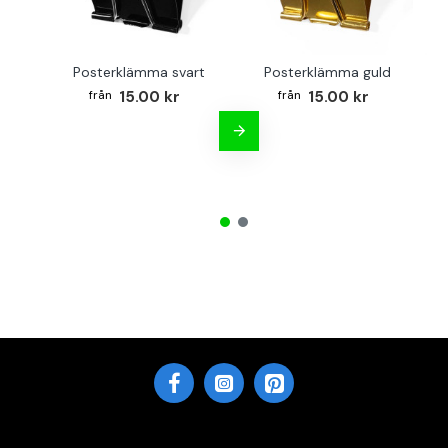
Posterklämma svart
Posterklämma guld
B
15.00 kr
15.00 kr