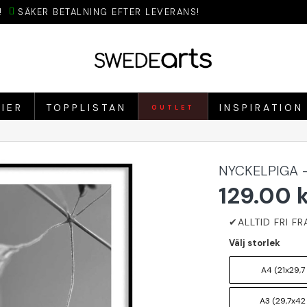
!
SÄKER BETALNING EFTER LEVERANS!
IER
TOPPLISTAN
INSPIRATION
OUTLET
NYCKELPIGA 
129.00 
Välj storlek
A4 (21x29,7
A3 (29,7x42