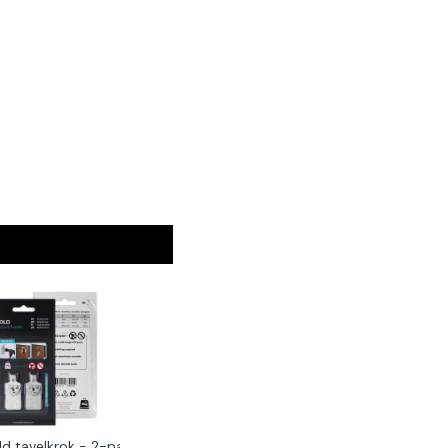
ld tavelkrok - 2-pack