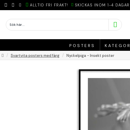
ALLTID FRI FRAKT!
SKICKAS INOM 1-4 DAGAR
POSTERS
KATEGOR
Svartvita posters med färg
Nyckelpiga - Insekt poster