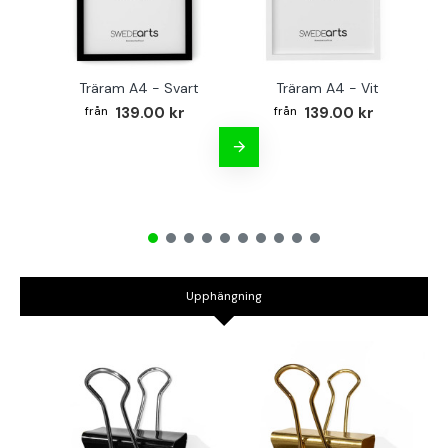
Träram A4 - Svart
Träram A4 - Vit
TR
139.00 kr
139.00 kr
Upphängning