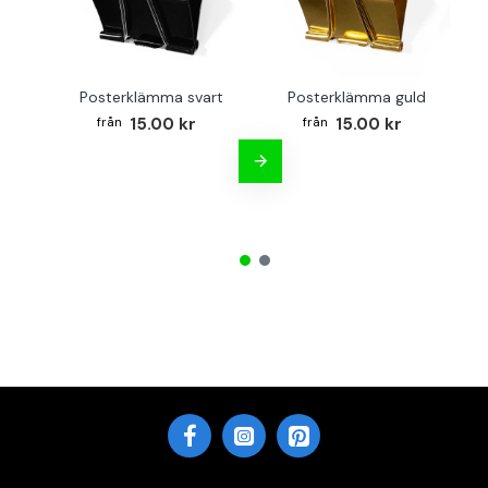
Posterklämma svart
Posterklämma guld
B
15.00 kr
15.00 kr