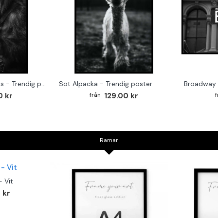
Monkey on the Drums - Trendig poster
Söt Alpacka - Trendig poster
Broadway 
0 kr
129.00 kr
Ramar
 Vit
 kr