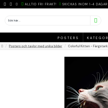
ALLTID FRI FRAKT!
SKICKAS INOM 1-4 DAGAR
POSTERS
KATEGOR
Posters och tavlor med unika bilder
Colorful Kitten - Färgstar