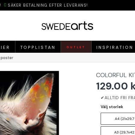
!
SÄKER BETALNING EFTER LEVERANS!
IER
TOPPLISTAN
INSPIRATION
OUTLET
k poster
COLORFUL KI
129.00 
Välj storlek
A4 (21x29,7
A3 (29,7x42