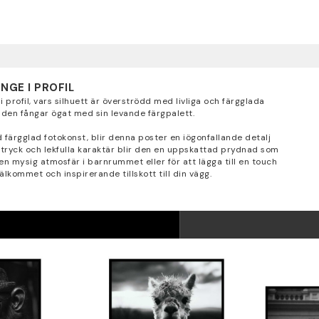
NGE I PROFIL
profil, vars silhuett är överströdd med livliga och färgglada
den fångar ögat med sin levande färgpalett.
färgglad fotokonst, blir denna poster en iögonfallande detalj
a uttryck och lekfulla karaktär blir den en uppskattad prydnad som
en mysig atmosfär i barnrummet eller för att lägga till en touch
lkommet och inspirerande tillskott till din vägg.