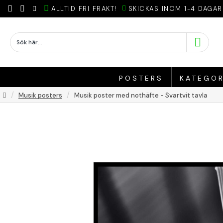
ALLTID FRI FRAKT!
SKICKAS INOM 1-4 DAGAR
POSTERS
KATEGOR
Musik posters
Musik poster med nothäfte - Svartvit tavla