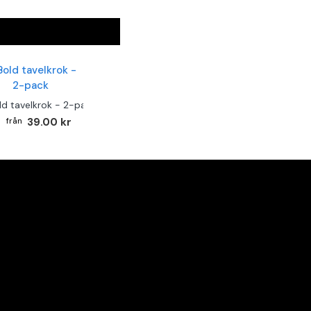
ld tavelkrok - 2-pack
39.00 kr