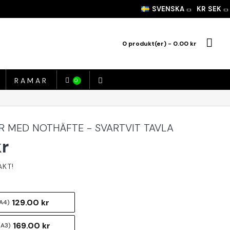
SVENSKA
KR
SEK
0 produkt(er) - 0.00 kr
RAMAR
0
R MED NOTHÄFTE - SVARTVIT TAVLA
kr
129.00 kr
A4)
169.00 kr
(A3)