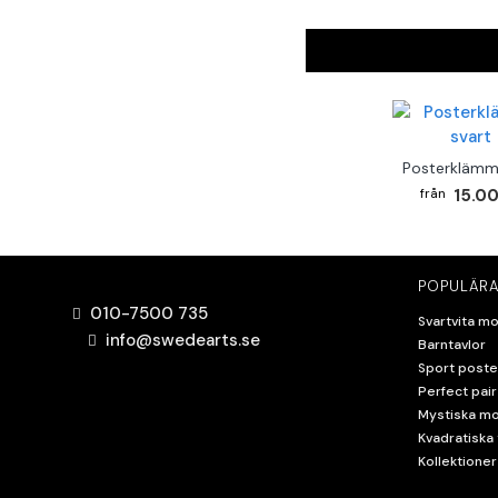
Posterklämm
15.00
POPULÄRA
010-7500 735
Svartvita mo
info@swedearts.se
Barntavlor
Sport poste
Perfect pair
Mystiska mo
Kvadratiska 
Kollektioner