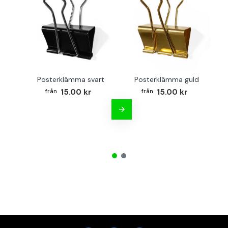
Posterklämma svart
Posterklämma guld
B
15.00 kr
15.00 kr