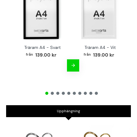
Träram A4 - Svart
Träram A4 - Vit
TR
139.00 kr
139.00 kr
Upphängning