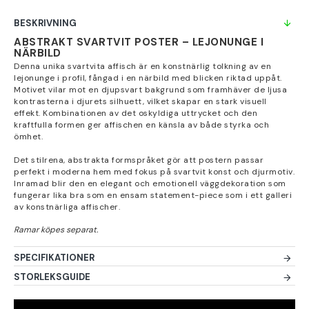
BESKRIVNING
ABSTRAKT SVARTVIT POSTER – LEJONUNGE I
NÄRBILD
Denna unika svartvita affisch är en konstnärlig tolkning av en
lejonunge i profil, fångad i en närbild med blicken riktad uppåt.
Motivet vilar mot en djupsvart bakgrund som framhäver de ljusa
kontrasterna i djurets silhuett, vilket skapar en stark visuell
effekt. Kombinationen av det oskyldiga uttrycket och den
kraftfulla formen ger affischen en känsla av både styrka och
ömhet.
Det stilrena, abstrakta formspråket gör att postern passar
perfekt i moderna hem med fokus på svartvit konst och djurmotiv.
Inramad blir den en elegant och emotionell väggdekoration som
fungerar lika bra som en ensam statement-piece som i ett galleri
av konstnärliga affischer.
SPECIFIKATIONER
STORLEKSGUIDE