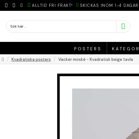
ALLTID FRI FRAKT!
SKICKAS INOM 1-4 DAGAR
POSTERS
KATEGOR
Kvadratiska posters
Vacker moské - Kvadratisk beige tavla