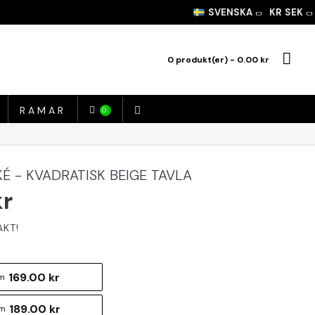
SVENSKA
KR
SEK
0 produkt(er) - 0.00 kr
RAMAR
0
É - KVADRATISK BEIGE TAVLA
kr
169.00 kr
m
189.00 kr
cm