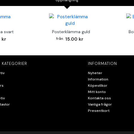
Upphängning
a svart
Posterklämma guld
Bo
 kr
15.00 kr
 KATEGORIER
INFORMATION
tiv
Nyheter
Information
rs
Köpevillkor
Mitt konto
tiv
Kontakta oss
tavlor
Vanliga frågor
Presentkort