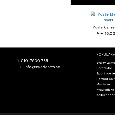
Posterklämm
15.00
POPULÄRA
010-7500 735
Svartvita mo
info@swedearts.se
Barntavlor
Sport poste
Perfect pair
Mystiska mo
Kvadratiska 
Kollektioner