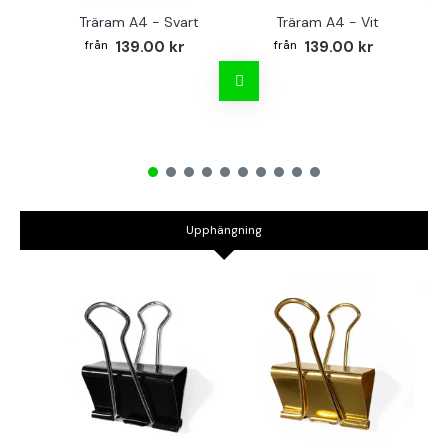
Träram A4 - Svart
Träram A4 - Vit
TR
139.00 kr
139.00 kr
Upphängning