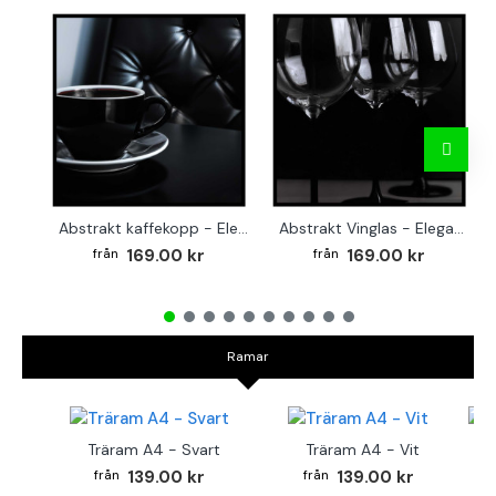
Abstrakt kaffekopp - Elegant kvadratisk köksaffisch
Abstrakt Vinglas - Elegant kvadratisk affisch till köket
169.00 kr
169.00 kr
Ramar
Träram A4 - Svart
Träram A4 - Vit
TR
139.00 kr
139.00 kr