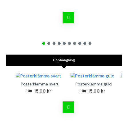
Upphängning
Posterklämma svart
Posterklämma guld
B
15.00 kr
15.00 kr