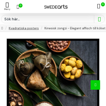
0
0
Kvadratiska posters
Kinesisk zongzi - Elegant affisch till köket