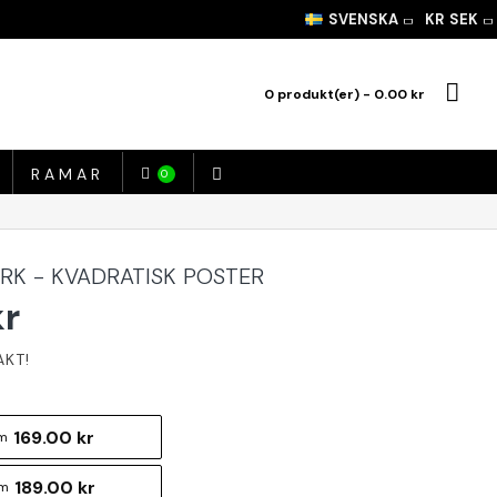
SVENSKA
KR
SEK
0 produkt(er) - 0.00 kr
RAMAR
0
RK - KVADRATISK POSTER
kr
169.00 kr
m
189.00 kr
cm