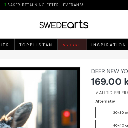
!
SÄKER BETALNING EFTER LEVERANS!
IER
TOPPLISTAN
INSPIRATION
OUTLET
DEER NEW YO
169.00 
Alternativ
30x30 c
40x40 