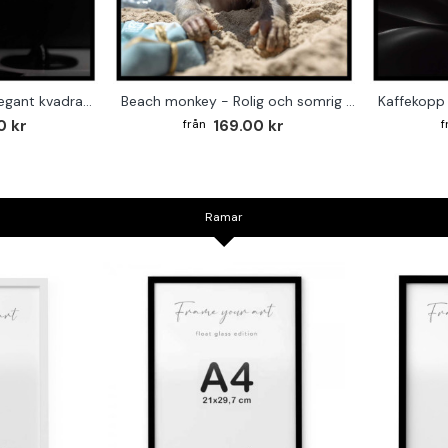
Abstrakt Vinglas - Elegant kvadratisk affisch till köket
Beach monkey - Rolig och somrig kvadratisk poster
0 kr
169.00 kr
Ramar