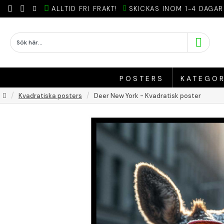
ALLTID FRI FRAKT!
SKICKAS INOM 1-4 DAGAR
POSTERS
KATEGOR
Kvadratiska posters
Deer New York - Kvadratisk poster