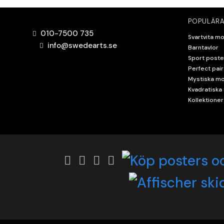
POPULÄRA
010-7500 735
Svartvita mo
info@swedearts.se
Barntavlor
Sport poste
Perfect pair
Mystiska mo
Kvadratiska 
Kollektioner